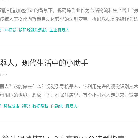
与智能制造加速推进的背景下，拆码垛作业作为仓储物流和生产线上的
传统人工操作向智能自动化转型的深刻变革。拆码垛视觉系统作为
通过融合3D视觉感知、深度
化
3D视觉
拆码垛视觉系统
工业机器人
器人，现代生活中的小助手
1-12
器人？它能做些什么？视觉引导机器人，它利用先进的视觉识别技
察周围的世界。想象一下，在咖啡店里，有个小机器人走过来，微
什么帮助吗？” 这就是视觉引
屏
智慧城市
视觉
数据隐私
自动化
机器人