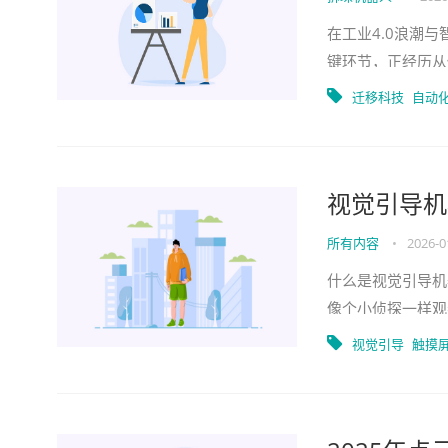
在工业4.0浪潮
键环节，正经历从
变革的核心技术，
迁移科技
自动
视觉引导机
所有内容
•
2026-0
什么是视觉引导机
像个小侦探一样观
问：“请问您需要
视觉引导
触摸