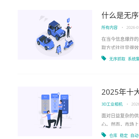
什么是无序
所有内容
•
2026-0
在当今信息爆炸的
取方式往往显得效
而生，它如同一把
无序抓取
系统
2025年
3D工业相机
•
202
面对日益复杂的供
心。然而，市场上
题。选错系统不仅
仓库
稳定
自动