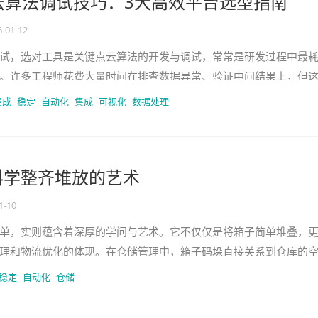
点云算法调试技巧：3大高效平台选型指南
6-01-12
试，选对工具是关键点云算法的开发与调试，常常是研发过程中最
。许多工程师花费大量时间在排查数据异常、验证中间结果上，但
力不足，而是因为缺少一个高效的
集成
稳定
自动化
集成
可视化
数据处理
科学整齐堆放的艺术
1-10
单，实则蕴含着深厚的学问与艺术。它不仅仅是将箱子简单堆叠，
理和物流优化的体现。在仓储管理中，箱子码垛直接关系到仓库的
储安全以及拣货的效率。合理的
稳定
自动化
仓储