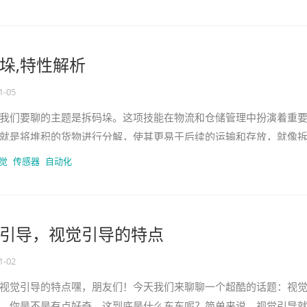
垛,特性解析
1-05
我们要聊的主题是拆码垛。这项技能在物流和仓储管理中扮演着重
就是将堆积的货物进行分解，使其更易于后续的运输和存放，就像
用。拆码垛的特点是效率极高，
觉
传感器
自动化
引导，视觉引导的特点
1-02
视觉引导的特点嘿，朋友们！今天我们来聊聊一个超酷的话题：视
，你是不是有点好奇，这到底是什么东东呢？简单来说，视觉引导