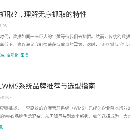
抓取？, 理解无序抓取的特性
1-08
时代，数据如同一座巨大的宝藏等待我们去挖掘。然而，传统的数
率低下，难以满足我们快速获取信息的需求。这时，“无序抓取”便应
钥匙，开启了我们更高效、更
集成
自动化
集成
十大WMS系统品牌推荐与选型指南
6-01-07
应链挑战，一套高效的仓库管理系统（WMS）已成为企业降本增效
的WMS品牌鱼龙混杂，从国际巨头到本土新秀，如何选择成为一大
意味着资金的浪费，更可能导
化