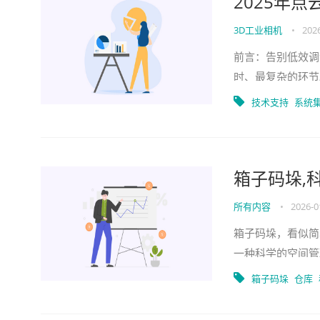
2025年
3D工业相机
•
202
前言：告别低效调
时、最复杂的环节
往不是因为技术能
技术支持
系统
箱子码垛,
所有内容
•
2026-0
箱子码垛，看似简
一种科学的空间管
利用率、货物的存
箱子码垛
仓库