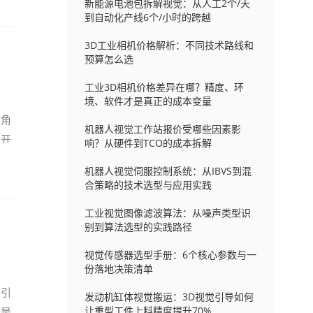
新能源电池包拆解视觉：从人工2个/天
到自动化产线6个/小时的跨越
3D工业相机价格解析：不同技术路线和
预算怎么选
工业3D相机价格差异在哪？精度、环
境、软件才是真正的成本变量
要角
机器人视觉工作站报价受哪些因素影
拆开
响？从硬件到TCO的成本拆解
机器人视觉伺服控制系统：从IBVS到混
合策略的技术选型与应用实践
工业视觉图像滤波算法：从噪声类型识
别到算法选型的实践路径
视觉传感器选型手册：6个核心参数与一
份落地决策清单
觉引
发动机缸体视觉搬运：3D视觉引导如何
让重型工件上料精度提升70%
就是