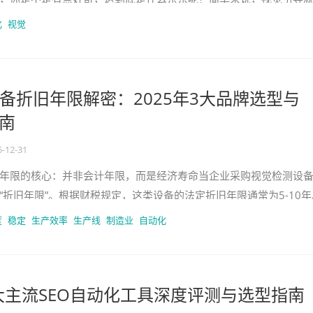
人们形成理解或者记忆的技术。
化
视觉
备折旧年限解密：2025年3大品牌选型与
指南
5-12-31
年限的核心：并非会计年限，而是经济寿命当企业采购视觉检测设
“折旧年限”。根据财税规定，这类设备的法定折旧年限通常为5-10年
忽视的关键是，设备的经济
度
稳定
生产效率
生产线
制造业
自动化
三大主流SEO自动化工具深度评测与选型指南