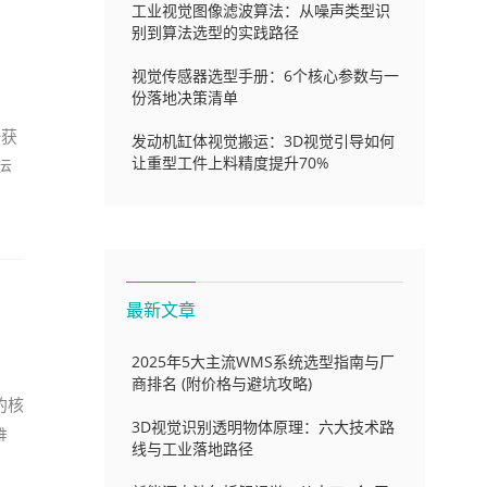
工业视觉图像滤波算法：从噪声类型识
别到算法选型的实践路径
视觉传感器选型手册：6个核心参数与一
份落地决策清单
据获
发动机缸体视觉搬运：3D视觉引导如何
让重型工件上料精度提升70%
运
最新文章
2025年5大主流WMS系统选型指南与厂
商排名 (附价格与避坑攻略)
的核
3D视觉识别透明物体原理：六大技术路
难
线与工业落地路径