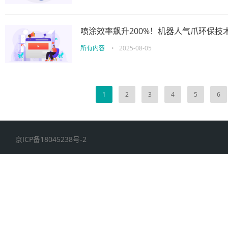
喷涂效率飙升200%！机器人气爪环保技
所有内容
•
2025-08-05
1
2
3
4
5
6
京ICP备18045238号-2