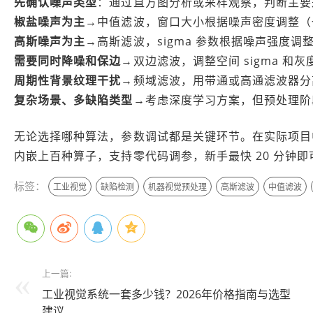
先确认噪声类型
：通过直方图分析或采样观察，判断主要
椒盐噪声为主
→中值滤波，窗口大小根据噪声密度调整（一般 
高斯噪声为主
→高斯滤波，sigma 参数根据噪声强度调
需要同时降噪和保边
→双边滤波，调整空间 sigma 和灰度
周期性背景纹理干扰
→频域滤波，用带通或高通滤波器分
复杂场景、多缺陷类型
→考虑深度学习方案，但预处理阶
无论选择哪种算法，参数调试都是关键环节。在实际项目中，
内嵌上百种算子，支持零代码调参，新手最快 20 分钟
标签：
工业视觉
缺陷检测
机器视觉预处理
高斯滤波
中值滤波
上一篇:
工业视觉系统一套多少钱？2026年价格指南与选型
建议