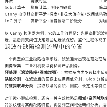
算法
滤波特点
工
Sobel 算子
梯度计算，对噪声敏感
简
Canny 检测器
高斯平滑+梯度+非极大值抑制+双阈值
精
LoG 算子
高斯平滑+拉普拉斯二阶微分
对
以 Canny 检测器为例，它的工作流程是：先用高斯
缘，最后用双阈值决定哪些边缘被保留。整个过程体现了
滤波在缺陷检测流程中的位置
一个典型的工业缺陷检测系统，滤波通常出现在预处理阶
图像采集
：工业相机获取待检测产品图像。
预处理（滤波降噪+图像增强）
：根据噪声类型选择中值
缺陷分割
：在滤波后的图像上应用阈值分割、Blob 分
特征提取与分类
：提取缺陷的面积、圆度、长宽比等特征
对于微小瑕疵检测，还有一种有效策略是
频域+空间域联
背景纹理与高频缺陷特征，再回到空间域做精细分析。这