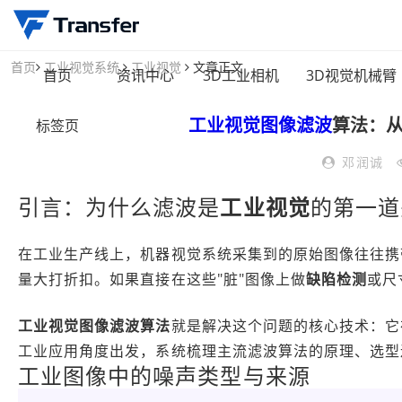
首页
工业视觉系统
工业视觉
文章正文
首页
资讯中心
3D工业相机
3D视觉机械臂
工业视觉
图像滤波
算法：
标签页
邓润诚
引言：为什么滤波是
工业视觉
的第一道
在工业生产线上，机器视觉系统采集到的原始图像往往携
量大打折扣。如果直接在这些"脏"图像上做
缺陷检测
或尺
工业视觉
图像滤波
算法
就是解决这个问题的核心技术：它
工业应用角度出发，系统梳理主流滤波算法的原理、选型
工业图像中的噪声类型与来源