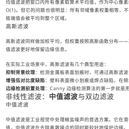
均值滤波把窗口内所有像素取算术平均值，作为中心像素的
O(1)。但它的问题也很明显：所有邻域像素权重相等
极端值会被平均到整个区域。
高斯滤波
高斯滤波同样做加权平均，但权重按照高斯函数分布——
值滤波更好地保留边缘信息。
在实际工业场景中，高斯滤波有几个典型用途：
抑制背景纹理
：检测金属板表面划痕时，可通过高斯滤波
增强低对比度缺陷
：塑料表面微小划痕或焊点缺陷，在频
边缘检测前置处理
：Canny 边缘检测算法的第一步就
非线性滤波：
中值滤波
与双边滤波
中值滤波
中值滤波是工业视觉中处理椒盐噪声的首选方案。它在滑
值，中值滤波在去除离散噪点的同时能较好地保护边缘。