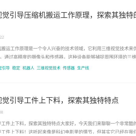
视觉引导压缩机搬运工作原理，探索其独特
-22
机搬运工作原理是一个令人兴奋的技术领域，它利用三维视觉技术来
。通过高精度的摄像头和传感器，这种设备能够捕捉周围环境的三
定位搬运物体的位置和状态。
觉引导
稳定
机器人
三维视觉技术
传感器
生产线
视觉引导工件上下料，探索其独特特点
08
导工件上下料，探索其独特特点大家好，今天我们来聊聊一个非常酷
导工件上下料！这听起来像是科幻电影里的情节，但其实它已经在我