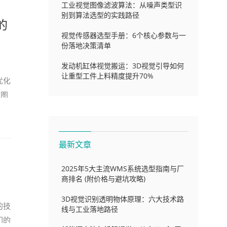
工业视觉图像滤波算法：从噪声类型识
别到算法选型的实践路径
的
视觉传感器选型手册：6个核心参数与一
份落地决策清单
发动机缸体视觉搬运：3D视觉引导如何
让重型工件上料精度提升70%
优化
维图
最新文章
2025年5大主流WMS系统选型指南与厂
商排名 (附价格与避坑攻略)
3D视觉识别透明物体原理：六大技术路
的技
线与工业落地路径
们的