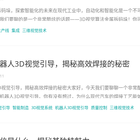
拆码垛，探索智能化的未来在现代工业中，自动化和智能化是一个不
我们要聊的是一个非常酷炫的话题——3D视觉算法金属拆码垛！你
么？简单来说，它是一种利
生产线
集成
三维视觉技术
器人3D视觉引导，揭秘高效焊接的秘密
-11
D视觉引导，揭秘高效焊接的秘密大家好，今天我们要聊聊一个非常
机器人3D视觉引导。你有没有想过，为什么现代汽车的焊接工艺能
背后可少不了这些聪明的小
觉引导
智能制造
3D视觉系统
机器人3D视觉引导
质量控制
三维视觉技术