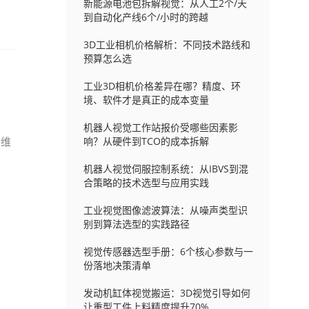
新能源电池包拆解视觉：从人工2个/天
到自动化产线6个/小时的跨越
3D工业相机价格解析：不同技术路线和
预算怎么选
工业3D相机价格差异在哪？精度、环
境、软件才是真正的成本变量
机器人视觉工作站报价受哪些因素影
三维
响？从硬件到TCO的成本拆解
分
机器人视觉伺服控制系统：从IBVS到混
合策略的技术选型与应用实践
工业视觉图像滤波算法：从噪声类型识
别到算法选型的实践路径
视觉传感器选型手册：6个核心参数与一
份落地决策清单
发动机缸体视觉搬运：3D视觉引导如何
让重型工件上料精度提升70%