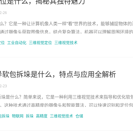
位是什么，揭秘其独特魅力
2-26
么？它是一种让计算机像人类一样“看”世界的技术，能够捕捉物体的
通过摄像头获取图像信息，结合复杂算法，机器可以理解周围环境
已经在我们的生活中无处不在
定位
工业自动化
三维视觉定位
三维视觉技术
导软包拆垛是什么，特点与应用全解析
2-23
拆垛是什么？简单来说，它是一种利用三维视觉技术来指导和优化软
。这种技术通过高精度的摄像头和智能算法，可以快速识别和定位
效、准确的拆垛操作。这个技
包拆垛
物联网
拆垛
高精度
三维视觉技术
仓储