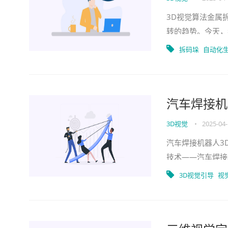
3D视觉算法金属
转的趋势。今天，
会问，这到底是什
拆码垛
自动化
汽车焊接机
3D视觉
•
2025-04
汽车焊接机器人3
技术——汽车焊接
精准和高效呢？这
3D视觉引导
视