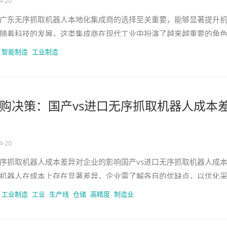
4-20
广东无序抓取机器人本地化集成商的选择至关重要，能够显著提升
随着科技的发展，这类集成商在现代工业中扮演了越来越重要的角
动了技术的革新，越来越多的企
智能制造
工业制造
购决策：国产vs进口无序抓取机器人成本
4-20
无序抓取机器人成本差异对企业的影响国产vs进口无序抓取机器人成
机器人在成本上存在显著差异，企业需了解各自的优缺点，以优化
发展，国产和进口的无序抓
工业制造
工业
生产线
仓储
高精度
制造业