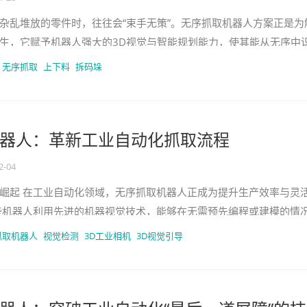
杂乱堆放的零件时，往往会“束手无策”。无序抓取机器人方案正是为
生，它赋予机器人强大的3D视觉与智能规划能力，使其能从无序中
取目标。本文将深度解
无序抓取
上下料
拆码垛
器人：革新工业自动化抓取流程
2-04
崛起 在工业自动化领域，无序抓取机器人正成为提升生产效率与灵
些机器人利用先进的机器视觉技术，能够在无需预先编程或建模的情
环境中精准识别并抓取目标物
抓取机器人
视觉检测
3D工业相机
3D视觉引导