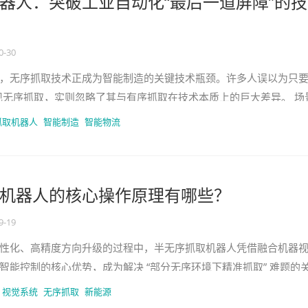
器人：突破工业自动化“最后一道屏障”的技
0-30
，无序抓取技术正成为智能制造的关键技术瓶颈。许多人误以为只
现无序抓取，实则忽略了其与有序抓取在技术本质上的巨大差异。 场
”到“随机应变” 有序
抓取机器人
智能制造
智能物流
机器人的核心操作原理有哪些？
9-19
性化、高精度方向升级的过程中，半无序抓取机器人凭借融合机器
智能控制的核心优势，成为解决 “部分无序环境下精准抓取” 难题的
堆叠、姿态不固定的场景中
视觉系统
无序抓取
新能源