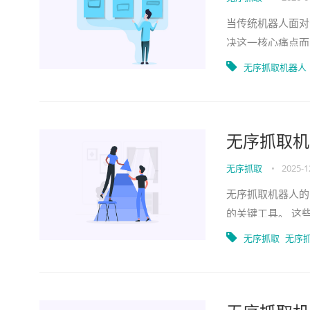
当传统机器人面对
决这一核心痛点而
别、定位并精准抓
无序抓取机器人
无序抓取机
无序抓取
•
2025-1
无序抓取机器人的
的关键工具。 这
下，从杂乱无章的
无序抓取
无序