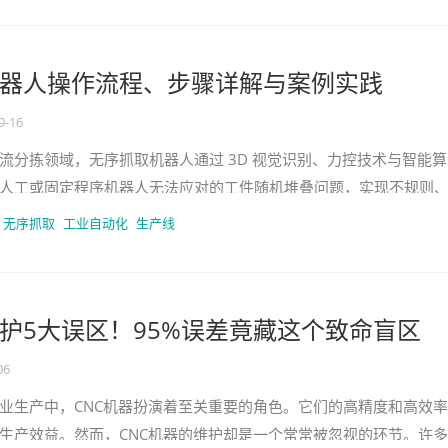
器人操作流程、步骤详解与案例实践
9-16
流分拣领域，无序抓取机器人通过 3D 视觉识别、力控技术与智能算
人工或固定程序机器人无法应对的工件随机堆叠问题，实现不规则
抓取与分拣。无论是制造
无序抓取
工业自动化
生产线
维护5大误区！95%误差竟藏这个致命盲区
06
业生产中，CNC机器扮演着至关重要的角色。它们的高精度和高效
生产效益。然而，CNC机器的维护却是一个常常被忽视的环节。许