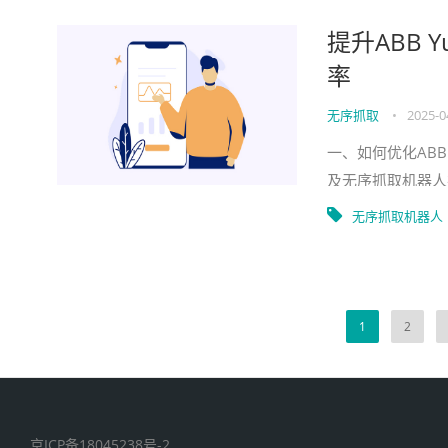
提升ABB
率
无序抓取
•
2025-0
一、如何优化ABB
及无序抓取机器人
YuMi无序抓取机
无序抓取机器人
1
2
京ICP备18045238号-2