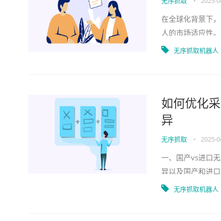
无序抓取
•
2025-0
在全球化背景下，
人的市场适应性。
市场需求的变化推
无序抓取机器人
如何优化采
异
无序抓取
•
2025-0
一、国产vs进口
异以及国产和进口
决策。随着科技的
无序抓取机器人