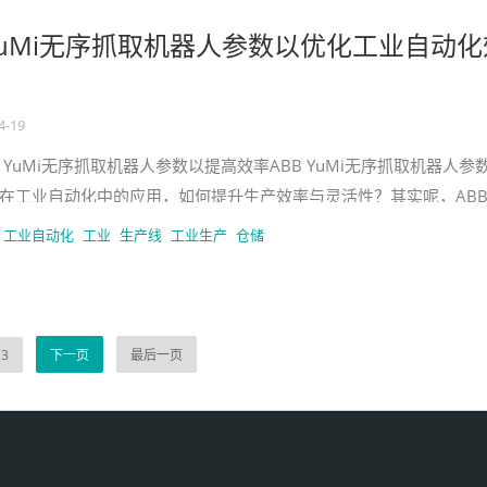
 YuMi无序抓取机器人参数以优化工业自动化
4-19
 YuMi无序抓取机器人参数以提高效率ABB YuMi无序抓取机器人参
在工业自动化中的应用，如何提升生产效率与灵活性？其实呢，AB
器人在现代
工业自动化
工业
生产线
工业生产
仓储
3
下一页
最后一页