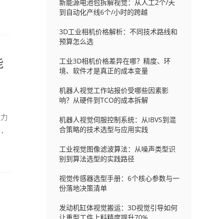
新能源电池包拆解视觉：从人工2个/天
到自动化产线6个/小时的跨越
3D工业相机价格解析：不同技术路线和
预算怎么选
能
工业3D相机价格差异在哪？精度、环
境、软件才是真正的成本变量
机器人视觉工作站报价受哪些因素影
响？从硬件到TCO的成本拆解
能力
机器人视觉伺服控制系统：从IBVS到混
合策略的技术选型与应用实践
道，
工业视觉图像滤波算法：从噪声类型识
别到算法选型的实践路径
视觉传感器选型手册：6个核心参数与一
份落地决策清单
发动机缸体视觉搬运：3D视觉引导如何
让重型工件上料精度提升70%