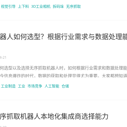
器时存在一些误区，这些误
视觉引导
上下料
3D工业相机
拆码垛
无序抓取
器人如何选型？根据行业需求与数据处理
4-21
何选型以及选择无序抓取机器人时，如何根据行业需求和数据处理
今信息爆炸的时代，数据的获取和处理显得尤为重要。大家都想知
取机器人可不是一件简单的事情
工业制造
工业
市场竞争
人工智能
仓储
序抓取机器人本地化集成商选择能力