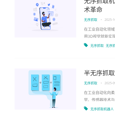
无序抓取机
术革命
无序抓取
•
2025-1
在工业自动化领域
用3D视觉就能实
对比：从“循规蹈矩
无序抓取
无序
半无序抓取
无序抓取
•
2025-0
在工业自动化向柔
觉、传感器技术与
设备。它能在工件
无序抓取机器人