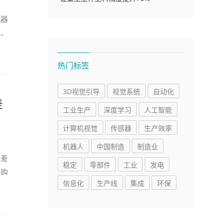
机器
色。
热门标签
3D视觉引导
视觉系统
自动化
差
工业生产
深度学习
人工智能
计算机视觉
传感器
生产效率
机器人
中国制造
制造业
本差
稳定
零部件
工业
发电
采购
信息化
生产线
集成
环保