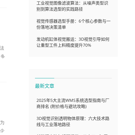
工业视觉图像滤波算法：从噪声类型识
别到算法选型的实践路径
视觉传感器选型手册：6个核心参数与一
份落地决策清单
发动机缸体视觉搬运：3D视觉引导如何
让重型工件上料精度提升70%
法
、多
最新文章
2025年5大主流WMS系统选型指南与厂
商排名 (附价格与避坑攻略)
3D视觉识别透明物体原理：六大技术路
率为
线与工业落地路径
多企