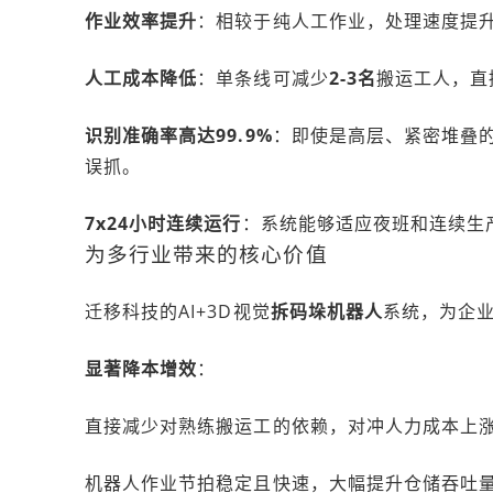
作业效率提升
：相较于纯人工作业，处理速度提
人工成本降低
：单条线可减少
2-3名
搬运工人，直
识别准确率高达99.9%
：即使是高层、紧密堆叠
误抓。
7x24小时连续运行
：系统能够适应夜班和连续生
为多行业带来的核心价值
迁移科技的AI+3D视觉
拆码垛机器人
系统，为企
显著降本增效
：
直接减少对熟练搬运工的依赖，对冲人力成本上
机器人作业节拍稳定且快速，大幅提升仓储吞吐