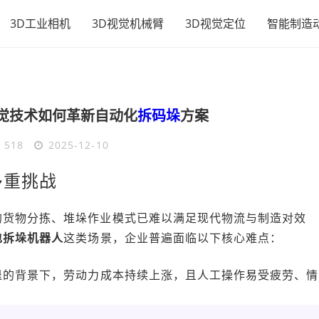
3D工业相机
3D视觉机械臂
3D视觉定位
智能制造
觉技术如何革新自动化
拆码垛
方案
518
2025-12-10
多重挑战
的货物分拣、堆垛作业模式已难以满足现代物流与制造对效
包拆垛机器人
这类场景，企业普遍面临以下核心难点：
退的背景下，劳动力成本持续上涨，且人工操作易受疲劳、情