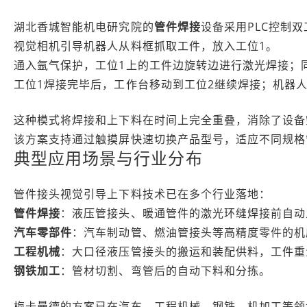
湖北香城智能机电研究院的
管件焊接
设备采用PLC控制
视觉相机引导机器人从料框抓取工件，放入工位1。
通入氩气保护，工位1上的工件边旋转边进行激光焊接；
工位1焊接完毕后，工作台移动到工位2继续焊接；机器
这种模式将焊接和上下料在时间上完全重叠，消除了设备
该方案支持通过触摸屏快速切换产品型号，适应不同规格
典型应用场景与行业分布
管件接头视觉引导上下料技术已在多个行业落地：
管件焊接
：液压管接头、暖通管件的激光环缝焊接前自动
汽车零部件
：汽车制动管、燃油管接头等高精度零件的机
工程机械
：大口径液压管接头的搬运和装配供料，工件重
钢铁加工
：管材切割、弯管后的自动下料和分拣。
梅卡曼德的方案已在汽车、工程机械、钢铁、机加工等领