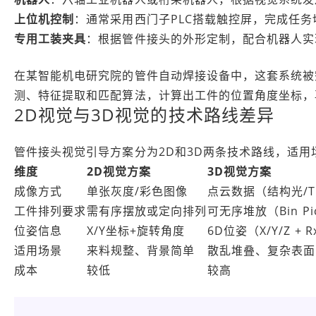
上位机控制
：通常采用西门子PLC搭载触控屏，完成任
专用工装夹具
：根据管件接头的外形定制，配合机器人实
在某智能机电研究院的管件自动焊接设备中，这套系统被
测、特征提取和匹配算法，计算出工件的位置角度坐标，
2D视觉与3D视觉的技术路线差异
管件接头视觉引导方案分为2D和3D两条技术路线，适用
维度
2D视觉方案
3D视觉方案
成像方式
单张灰度/彩色图像
点云数据（结构光/T
工件排列要求
需有序摆放或定向排列
可无序堆放（Bin Pic
位姿信息
X/Y坐标+旋转角度
6D位姿（X/Y/Z + R
适用场景
来料规整、背景简单
散乱堆叠、复杂表面
成本
较低
较高