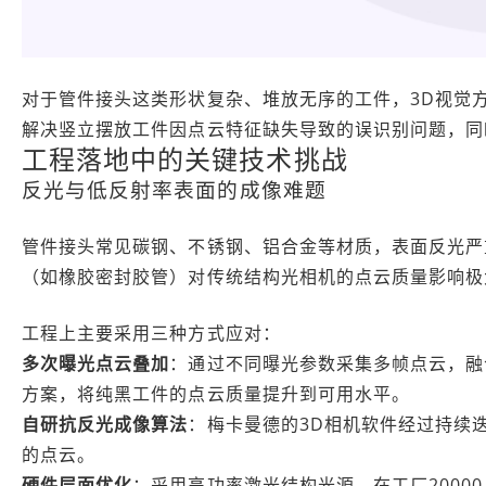
对于管件接头这类形状复杂、堆放无序的工件，3D视觉
解决竖立摆放工件因点云特征缺失导致的误识别问题，同
工程落地中的关键技术挑战
反光与低反射率表面的成像难题
管件接头常见碳钢、不锈钢、铝合金等材质，表面反光严
（如橡胶密封胶管）对传统结构光相机的点云质量影响极
工程上主要采用三种方式应对：
多次曝光点云叠加
：通过不同曝光参数采集多帧点云，融
方案，将纯黑工件的点云质量提升到可用水平。
自研抗反光成像算法
：梅卡曼德的3D相机软件经过持续
的点云。
硬件层面优化
：采用高功率激光结构光源，在工厂20000-3