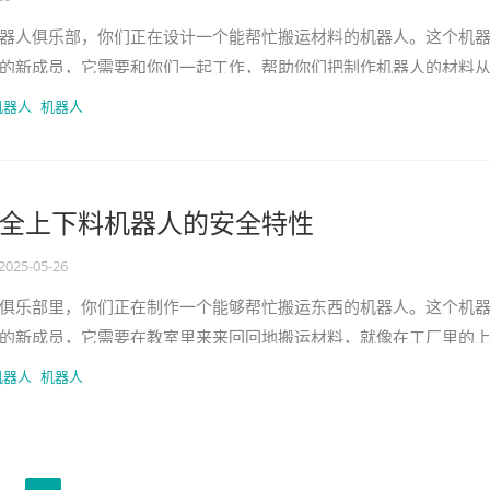
器人俱乐部，你们正在设计一个能帮忙搬运材料的机器人。这个机
的新成员，它需要和你们一起工作，帮助你们把制作机器人的材料
地方。 上下料机器人协作，就
机器人
机器人
全上下料机器人的安全特性
2025-05-26
俱乐部里，你们正在制作一个能够帮忙搬运东西的机器人。这个机
的新成员，它需要在教室里来来回回地搬运材料，就像在工厂里的
安全性，就是说这个机器人在工
机器人
机器人