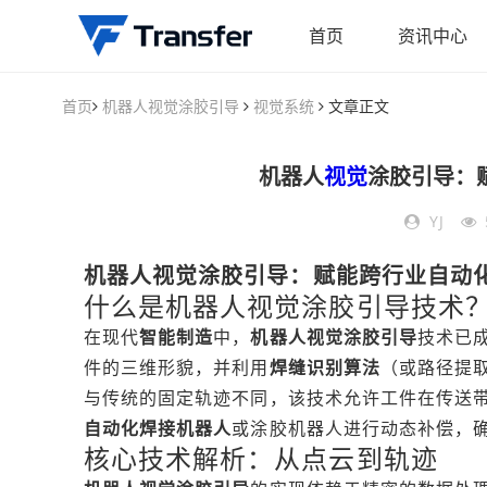
首页
资讯中心
首页
机器人视觉涂胶引导
视觉系统
文章正文
机器人
视觉
涂胶引导：
YJ
机器人
视觉
涂胶引导：赋能跨行业自动
什么是机器人视觉涂胶引导技术
在现代
智能制造
中，
机器人视觉涂胶引导
技术已
件的三维形貌，并利用
焊缝识别算法
（或路径提
与传统的固定轨迹不同，该技术允许工件在传送带
自动化焊接机器人
或涂胶机器人进行动态补偿，
核心技术解析：从点云到轨迹