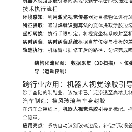
机器人视觉涂胶引导
的实现依赖于精密的数据处
技术执行流程
环境感知
：利用
激光视觉传感器
对目标物体进行
特征提取
：通过
焊缝识别算法
的变体提取涂胶边
坐标转换
：执行手眼标定，将视觉坐标系映射至
实时纠偏
：
实时纠偏系统
根据当前位姿与模板的差
轨迹执行
：机械臂根据修正后的路径，匀速完成
结构化流程图：
数据采集（3D扫描）
>
位
导（运动控制）
跨行业应用：机器人视觉涂胶引
除了基础的制鞋业，该技术已广泛渗透至高精尖
汽车制造：挡风玻璃与车身封胶
在汽车总装线上，
机器人视觉涂胶引导
是标配。
全隐患。
应用亮点
：系统自动识别玻璃边缘，补偿抓取误