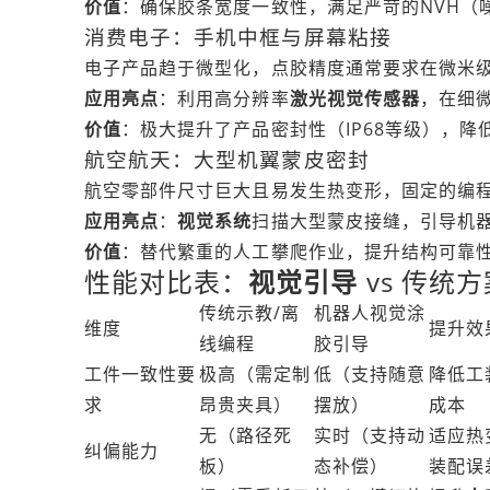
价值
：确保胶条宽度一致性，满足严苛的NVH（
消费电子：手机中框与屏幕粘接
电子产品趋于微型化，点胶精度通常要求在微米
应用亮点
：利用高分辨率
激光视觉传感器
，在细
价值
：极大提升了产品密封性（IP68等级），
航空航天：大型机翼蒙皮密封
航空零部件尺寸巨大且易发生热变形，固定的编
应用亮点
：
视觉系统
扫描大型蒙皮接缝，引导机
价值
：替代繁重的人工攀爬作业，提升结构可靠
性能对比表：
视觉引导
vs 传统方
传统示教/离
机器人视觉涂
维度
提升效
线编程
胶引导
工件一致性要
极高（需定制
低（支持随意
降低工
求
昂贵夹具）
摆放）
成本
无（路径死
实时（支持动
适应热
纠偏能力
板）
态补偿）
装配误