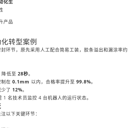
动化生
性
升产品
动化转型案例
密封环节，原先采用人工配合简易工装，胶条溢出和漏涂率约
秒 降低至
28秒
。
控制在
0.1mm
以内，合格率提升至
99.8%
。
减少了
12%
。
 1 名技术员监控 4 台机器人的运行状态。
统
关注以下关键环节：