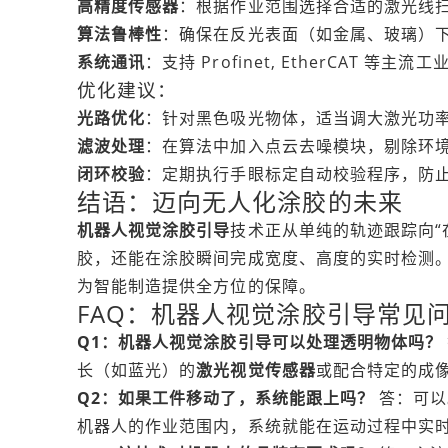
高精度传感器
：根据作业范围选择合适的激光线
算法鲁棒性
：确保在反光表面（如金属、玻璃）
系统通讯
：支持 Profinet, EtherCAT 
优化建议：
光路优化
：针对黑色吸光物体，适当调大激光功
滤波处理
：在算法中加入点云去噪模块，剔除环
闭环校验
：定期执行手眼标定自动校验程序，防
结语：迈向无人化涂胶的未来
机器人视觉涂胶引导
技术正从单纯的轨迹跟踪向“
胶，还能在涂胶瞬间完成宽度、高度的实时检测。
为智能制造提供全方位的保障。
FAQ：机器人视觉涂胶引导常见
Q1：机器人视觉涂胶引导可以处理透明物体吗？
长（如蓝光）的
激光视觉传感器
或配合特定的成
Q2：如果工件移动了，系统能跟上吗？
答：可以
机器人的作业范围内，系统就能在运动过程中实时