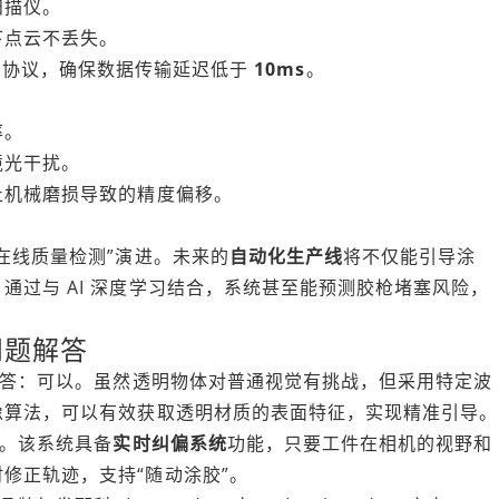
扫描仪。
下点云不丢失。
等主流工业协议，确保数据传输延迟低于
10ms
。
率。
境光干扰。
止机械磨损导致的精度偏移。
在线质量检测”演进。未来的
自动化生产线
将不仅能引导涂
通过与 AI 深度学习结合，系统甚至能预测胶枪堵塞风险，
问题解答
答：可以。虽然透明物体对普通视觉有挑战，但采用特定波
像算法，可以有效获取透明材质的表面特征，实现精准引导。
。该系统具备
实时纠偏系统
功能，只要工件在相机的视野和
修正轨迹，支持“随动涂胶”。