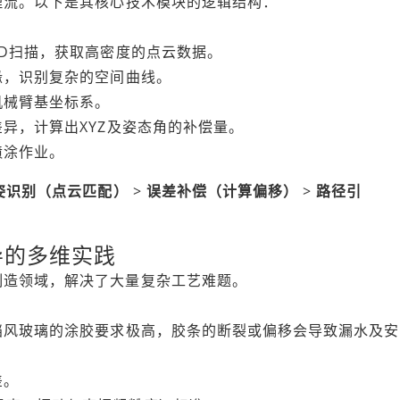
理流。以下是其核心技术模块的逻辑结构：
3D扫描，获取高密度的点云数据。
缘，识别复杂的空间曲线。
机械臂基坐标系。
异，计算出XYZ及姿态角的补偿量。
喷涂作业。
姿识别（点云匹配）
>
误差补偿（计算偏移）
>
路径引
导的多维实践
制造领域，解决了大量复杂工艺难题。
挡风玻璃的涂胶要求极高，胶条的断裂或偏移会导致漏水及安
差。