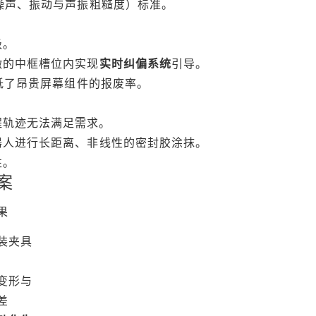
噪声、振动与声振粗糙度）标准。
级。
微的中框槽位内实现
实时纠偏系统
引导。
降低了昂贵屏幕组件的报废率。
程轨迹无法满足需求。
器人进行长距离、非线性的密封胶涂抹。
性。
案
果
装夹具
变形与
差