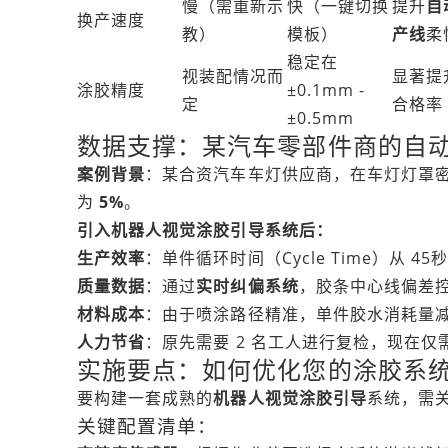
慢（需重新示
快（一键切换
提升
自
换产速度
教）
模板）
产线
柔
稳定在
视装配情况而
显著提
涂胶精度
±0.1mm -
定
合格率
±0.5mm
数据支撑：某汽车零部件商的自
案例背景
：某合资汽车车灯供应商，在车灯灯罩
为
5%
。
引入机器人视觉涂胶引导系统后：
生产效率
：单件循环时间（Cycle Time）从 45
质量数据
：通过
实时纠偏系统
，胶条中心线偏差
材料成本
：由于喷涂路径精准，单件胶水消耗量
人力节省
：原先需要 2 名工人进行复检，现在仅需
实施要点：如何优化您的涂胶系
要构建一套成熟的
机器人视觉涂胶引导
系统，需
关键配置清单：