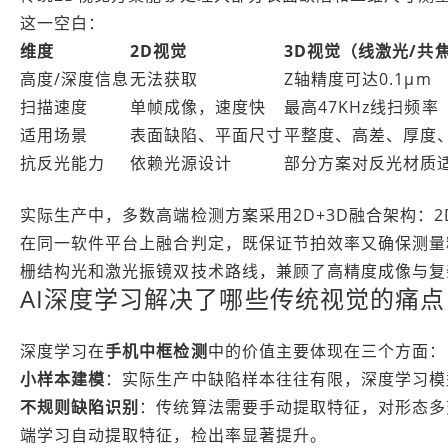
这一空白：
维度
2D视觉
3D视觉（线激光/共
高度/深度信息
无法获取
Z轴精度可达0.1µm
扫描速度
单帧成像，速度快
最高47KHz线扫频率
适用场景
表面缺陷、平面尺寸
平整度、高差、厚度
抗反光能力
依赖光源设计
部分方案对反光材质
实际生产中，多数高端检测方案采用2D+3D融合架构：
在同一软件平台上融合判定，既保证节拍效率又确保测量精度
栅结构光和激光振镜双技术路线，兼顾了高精度成像与复
AI深度学习解决了哪些传统视觉的痛点
深度学习在
手机中框检测
中的价值主要体现在三个方面：
小样本建模
：实际生产中缺陷样本往往有限，深度学习模
不规则缺陷识别
：传统算法需要手动提取特征，对形态多
端学习自动提取特征，检出率显著提升。